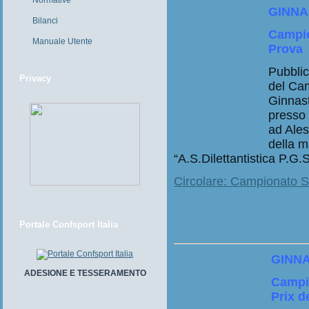
Normative
GINNA
Bilanci
Campio
Manuale Utente
Prova
Pubblic
Privacy
del Ca
Ginnast
presso 
ad Ales
della m
“A.S.Dilettantistica P.G.
Circolare: Campionato Se
Portale Confsport Italia
GINNA
ADESIONE E TESSERAMENTO
Campio
Prix d