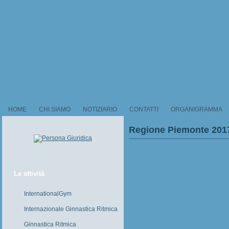
HOME
CHI SIAMO
NOTIZIARIO
CONTATTI
ORGANIGRAMMA
Regione Piemonte 201
Le attività
InternationalGym
Internazionale Ginnastica Ritmica
Ginnastica Ritmica