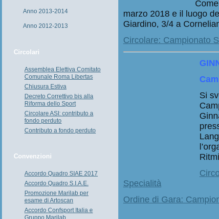
Come d
Anno 2013-2014
marzo 2018 e il luogo des
Giardino, 3/4 a Cornelia
Anno 2012-2013
Circolare: Campionato Se
Circolari
GIN
Assemblea Elettiva Comitato
Comunale Roma Libertas
Camp
Chiusura Estiva
Si sv
Decreto Correttivo bis alla
Riforma dello Sport
Camp
Circolare ASI: contributo a
Ginn
fondo perduto
press
Contributo a fondo perduto
Lang
l’org
Ritmi
Convenzioni
Circ
Accordo Quadro SIAE 2017
Specialità
Accordo Quadro S.I.A.E.
Promozione Marilab per
Ordine di Gara: Campion
esame di Artoscan
Accordo Confsport Italia e
Gruppo Marilab