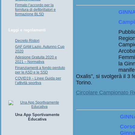
Firmato l’accordo per la
fornitura di defibrillatori e
GINNA
formazione BLSD
Campi
Leggi e regolamenti
Pubbli
Regiona
Decreto Ristori
Campio
GAF GAM Lazio. Autunno Cup
Arcoba
2020
Femmin
Adesione Gratuita 2020 e
2021 – Normativa
la Ginn
Finanziamenti a fondo perduto
manife
per le ASD e le SSD
Oxalis”, si svolgerà il 3
COVID19 – Linee Guida per
Torino.
l’attività sportiva
Circolare Campionato 
Una App Sportivamente
GINN
Educativa
Corso
Ginna