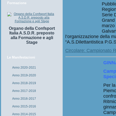
Formazione
Pubbli
Region
Serie D
Grand P
marzo 
Organo della Confsport
Galvan
Italia A.S.D.R. preposto
l’organizzazione della m
alla Formazione e agli
“A.S.Dilettantistica P.G.
Stage
Circolare: Campionato Re
Le Manifestazioni
GINN
Anno 2020-2021
Campi
Anno 2019-2020
Specia
Anno 2018-2019
Per la
Piemon
Anno 2017-2018
confro
Anno 2016-2017
Ritmic
ginnas
Anno 2015-2016
Campi
Anno 2014-2015